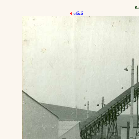
K
előző