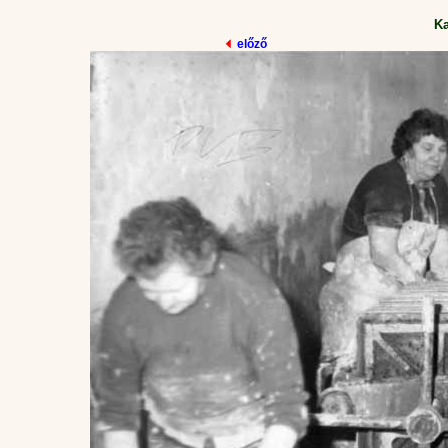
K
előző