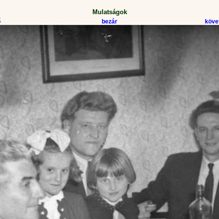
Mulatságok
ő
bezár
köve